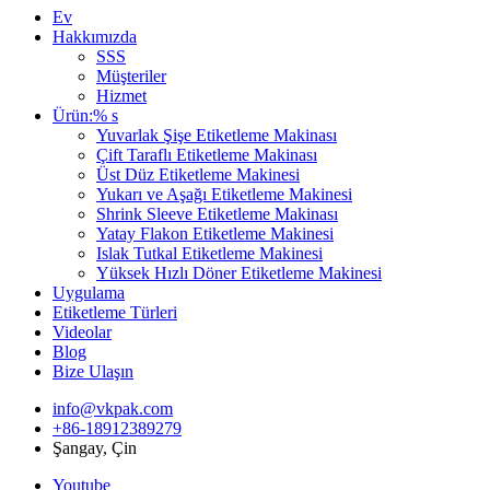
Ev
Hakkımızda
SSS
Müşteriler
Hizmet
Ürün:% s
Yuvarlak Şişe Etiketleme Makinası
Çift Taraflı Etiketleme Makinası
Üst Düz Etiketleme Makinesi
Yukarı ve Aşağı Etiketleme Makinesi
Shrink Sleeve Etiketleme Makinası
Yatay Flakon Etiketleme Makinesi
Islak Tutkal Etiketleme Makinesi
Yüksek Hızlı Döner Etiketleme Makinesi
Uygulama
Etiketleme Türleri
Videolar
Blog
Bize Ulaşın
info@vkpak.com
+86-18912389279
Şangay, Çin
Youtube