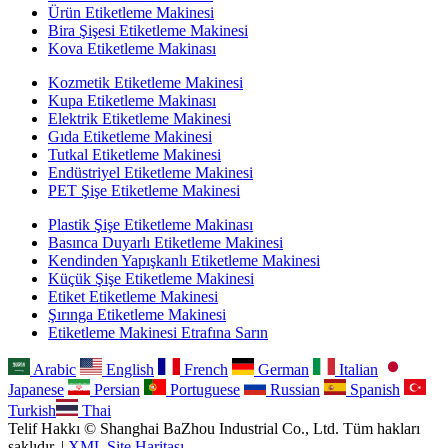
Ürün Etiketleme Makinesi
Bira Şişesi Etiketleme Makinesi
Kova Etiketleme Makinası
Kozmetik Etiketleme Makinesi
Kupa Etiketleme Makinası
Elektrik Etiketleme Makinesi
Gıda Etiketleme Makinesi
Tutkal Etiketleme Makinesi
Endüstriyel Etiketleme Makinesi
PET Şişe Etiketleme Makinesi
Plastik Şişe Etiketleme Makinası
Basınca Duyarlı Etiketleme Makinesi
Kendinden Yapışkanlı Etiketleme Makinesi
Küçük Şişe Etiketleme Makinesi
Etiket Etiketleme Makinesi
Şırınga Etiketleme Makinesi
Etiketleme Makinesi Etrafına Sarın
Arabic
English
French
German
Italian
Japanese
Persian
Portuguese
Russian
Spanish
Turkish
Thai
Telif Hakkı © Shanghai BaZhou Industrial Co., Ltd. Tüm hakları
saklıdır. |
XML Site Haritası