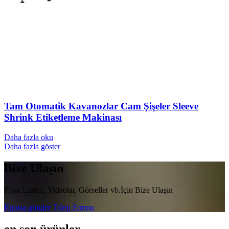
Tam Otomatik Kavanozlar Cam Şişeler Sleeve
Shrink Etiketleme Makinası
Daha fazla oku
Daha fazla göster
Bize Ulaşın
Fiyat Listesi, Videolar, Görseller vb.İçin Bize Ulaşın
Eposta gönder
Talep Formu
en son ürünler