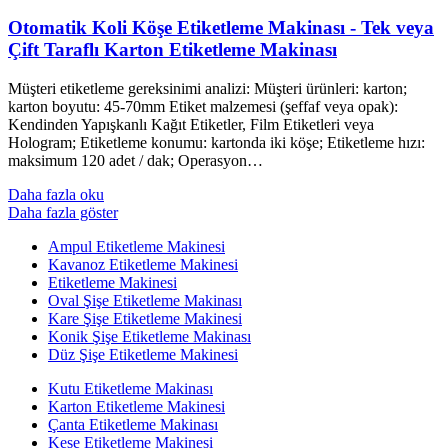
Otomatik Koli Köşe Etiketleme Makinası - Tek veya
Çift Taraflı Karton Etiketleme Makinası
Müşteri etiketleme gereksinimi analizi: Müşteri ürünleri: karton;
karton boyutu: 45-70mm Etiket malzemesi (şeffaf veya opak):
Kendinden Yapışkanlı Kağıt Etiketler, Film Etiketleri veya
Hologram; Etiketleme konumu: kartonda iki köşe; Etiketleme hızı:
maksimum 120 adet / dak; Operasyon…
Daha fazla oku
Daha fazla göster
Ampul Etiketleme Makinesi
Kavanoz Etiketleme Makinesi
Etiketleme Makinesi
Oval Şişe Etiketleme Makinası
Kare Şişe Etiketleme Makinesi
Konik Şişe Etiketleme Makinası
Düz Şişe Etiketleme Makinesi
Kutu Etiketleme Makinası
Karton Etiketleme Makinesi
Çanta Etiketleme Makinası
Kese Etiketleme Makinesi