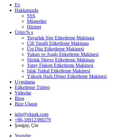
Ev
Hakkımızda
SSS
Müşteriler
Hizmet
Ürün:% s
Yuvarlak Şişe Etiketleme Makinası
Çift Taraflı Etiketleme Makinası
Üst Düz Etiketleme Makinesi
Yukarı ve Aşağı Etiketleme Makinesi
Shrink Sleeve Etiketleme Makinası
Yatay Flakon Etiketleme Makinesi
Islak Tutkal Etiketleme Makinesi
Yüksek Hızlı Döner Etiketleme Makinesi
Uygulama
Etiketleme Türleri
Videolar
Blog
Bize Ulaşın
info@vkpak.com
+86-18912389279
Şangay, Çin
Youtube